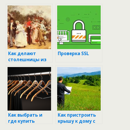
Как делают
Проверка SSL
столешницы из
искусственного
камня: шаг за
шагом
Как выбрать и
Как пристроить
где купить
крышу к дому с
вешалки: советы
односкатной