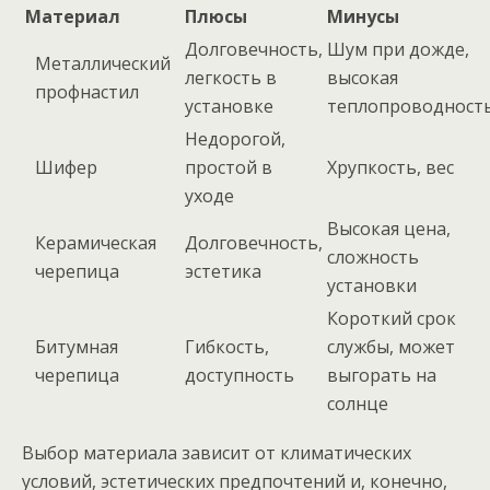
Материал
Плюсы
Минусы
Долговечность,
Шум при дожде,
Металлический
легкость в
высокая
профнастил
установке
теплопроводност
Недорогой,
Шифер
простой в
Хрупкость, вес
уходе
Высокая цена,
Керамическая
Долговечность,
сложность
черепица
эстетика
установки
Короткий срок
Битумная
Гибкость,
службы, может
черепица
доступность
выгорать на
солнце
Выбор материала зависит от климатических
условий, эстетических предпочтений и, конечно,