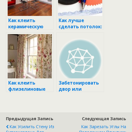
Как клеить
Как лучше
керамическую
сделать потолок:
плитку на стену:
идеи, советы и
пошаговое
пошаговое
руководство для
руководство
новичков
Как клеить
Забетонировать
флизелиновые
двор или
фотообои на
уложить
стену: пошаговое
тротуарную
руководство
плитку?
Предыдущая Запись
Следующая Запись
Как Усилить Стену Из
Как Зарезать Углы На