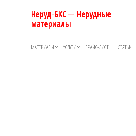
Перейти
Неруд-БКС — Нерудные
к
содержимому
материалы
МАТЕРИАЛЫ
УСЛУГИ
ПРАЙС-ЛИСТ
СТАТЬИ