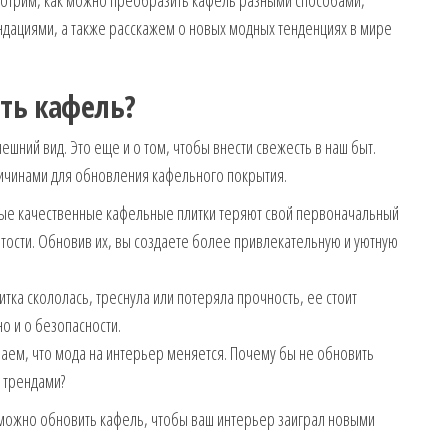
мотрим, как можно преобразить кафель разными способами,
дациями, а также расскажем о новых модных тенденциях в мире
ть кафель?
шний вид. Это еще и о том, чтобы внести свежесть в наш быт.
ичинами для обновления кафельного покрытия.
е качественные кафельные плитки теряют свой первоначальный
ертости. Обновив их, вы создаете более привлекательную и уютную
итка скололась, треснула или потеряла прочность, ее стоит
но и о безопасности.
аем, что мода на интерьер меняется. Почему бы не обновить
 трендами?
можно обновить кафель, чтобы ваш интерьер заиграл новыми