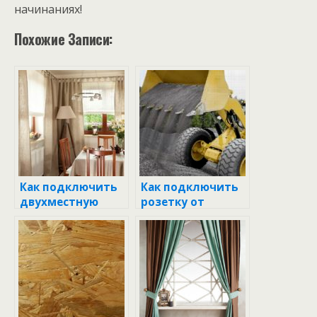
начинаниях!
Похожие Записи:
Как подключить
Как подключить
двухместную
розетку от
розетку:
распределительн
пошаговое
ой коробки:
руководство для
пошаговое
новичков
руководство