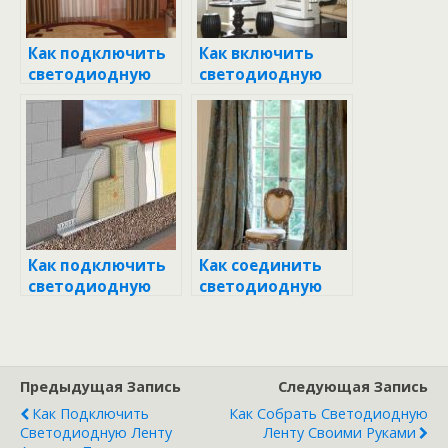
Как подключить
Как включить
светодиодную
светодиодную
ленту к блоку
ленту без блока
питания:
питания
подробная
инструкция
Как подключить
Как соединить
светодиодную
светодиодную
ленту без блока
ленту с блоком
питания:
питания:
пошаговое
пошаговое
руководство
руководство
Предыдущая Запись
Следующая Запись
Как Подключить
Как Собрать Светодиодную
Светодиодную Ленту
Ленту Своими Руками