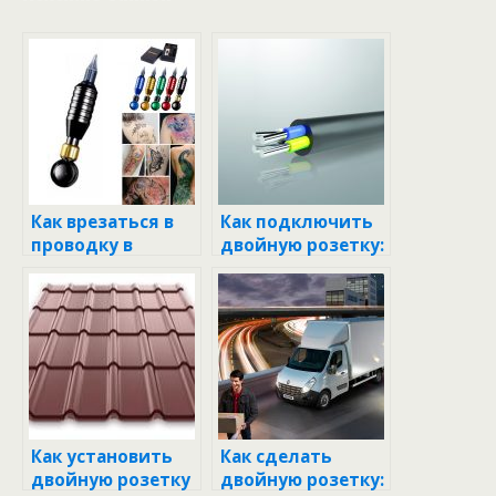
Как врезаться в
Как подключить
проводку в
двойную розетку:
квартире и
советы и
сделать розетку:
хитрости для
пошаговая
начинающих
инструкция
электриков
Как установить
Как сделать
двойную розетку
двойную розетку: