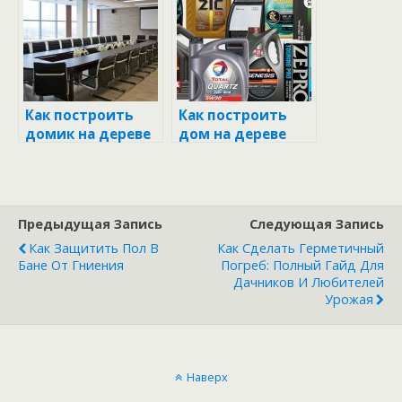
руководство
творческих
людей
Как построить
Как построить
домик на дереве
дом на дереве
своими руками
своими руками
для детей
Предыдущая Запись
Следующая Запись
Как Защитить Пол В
Как Сделать Герметичный
Бане От Гниения
Погреб: Полный Гайд Для
Дачников И Любителей
Урожая
Наверх