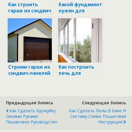
Как строить
Какой фундамент
гараж из сэндвич
нужен для
панелей своими
гаража из
руками
сэндвич панелей
Строим гараж из
Как построить
сэндвич-панелей
печь для
бассейна своими
руками: советы и
пошаговая
инструкция
Предыдущая Запись
Следующая Запись
Как Сделать Буржуйку
Как Сделать Полы В Бане И
Своими Руками:
Систему Слива: Пошаговая
Пошаговое Руководство
Инструкция