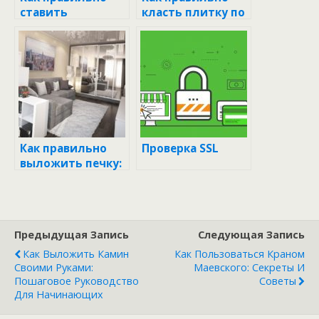
ставить
класть плитку по
колосники в
диагонали:
печку: советы и
пошаговое
рекомендации
руководство
Как правильно
Проверка SSL
выложить печку:
советы и
пошаговое
руководство
Предыдущая Запись
Следующая Запись
Как Выложить Камин
Как Пользоваться Краном
Своими Руками:
Маевского: Секреты И
Пошаговое Руководство
Советы
Для Начинающих