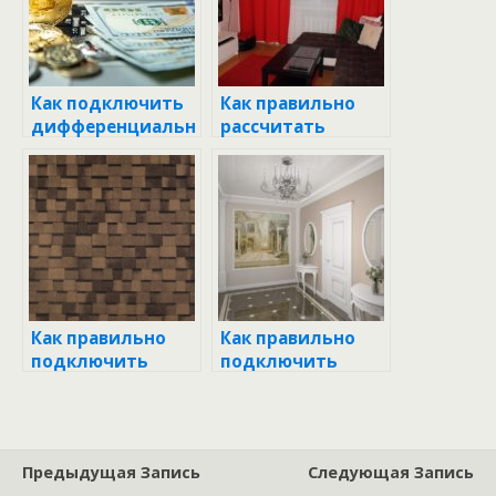
Как подключить
Как правильно
дифференциальн
рассчитать
ый автомат в
автомат по
однофазной сети:
мощности 220В:
пошаговое
пошаговое
руководство
руководство
Как правильно
Как правильно
подключить
подключить
пускатель:
гидроаккумулято
пошаговое
р к насосу с
руководство для
блоком
домашних
автоматизации:
Предыдущая Запись
Следующая Запись
мастеров
пошаговое