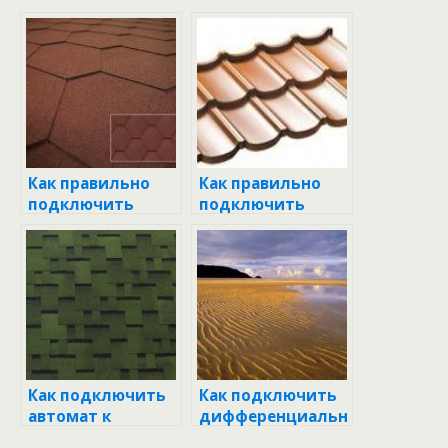
Как правильно
Как правильно
подключить
подключить
дифавтомат:
проходной
пошаговая
выключатель
инструкция для
одноклавишного
каждого
типа: Пошаговая
инструкция для
новичков
Как подключить
Как подключить
автомат к
дифференциальн
проводке:
ый автомат: