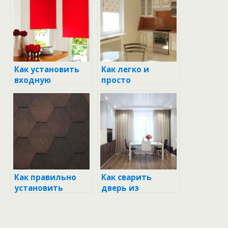
Как установить
Как легко и
входную
просто
металлическую
переставить
дверь своими
дверь
руками в
холодильника на
кирпичном доме
другую сторону:
пошаговое
руководство
Как правильно
Как сварить
установить
дверь из
встраиваемую
профильной
вытяжку:
трубы: пошаговое
пошаговое
руководство