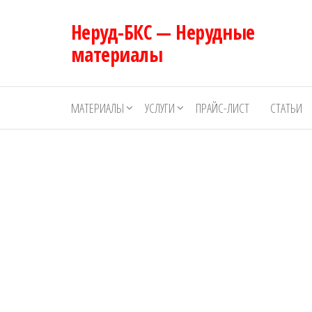
Перейти
Неруд-БКС — Нерудные
к
содержимому
материалы
МАТЕРИАЛЫ
УСЛУГИ
ПРАЙС-ЛИСТ
СТАТЬИ