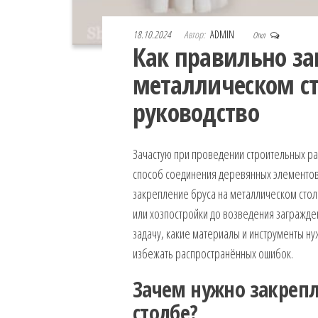
18.10.2024
Автор:
ADMIN
Откл
Как правильно за
металлическом ст
руководство
Зачастую при проведении строительных ра
способ соединения деревянных элементов 
закрепление бруса на металлическом столб
или хозпостройки до возведения загражден
задачу, какие материалы и инструменты н
избежать распространённых ошибок.
Зачем нужно закрепл
столбе?