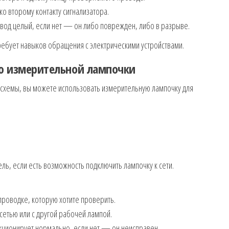
о второму контакту сигнализатора.
овод целый, если нет — он либо поврежден, либо в разрыве.
требует навыков обращения с электрическими устройствами.
ью измерительной лампочки
ой схемы, вы можете использовать измерительную лампочку для
ль, если есть возможность подключить лампочку к сети.
проводке, которую хотите проверить.
сетью или с другой рабочей лампой.
кционирует нормально, если нет — он неисправен.