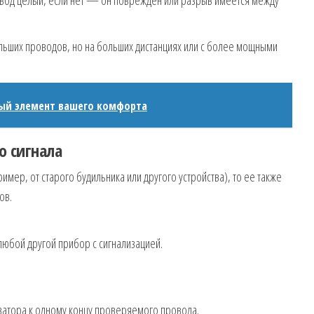
льших проводов, но на больших дистанциях или с более мощными
мый элемент вашего комфорта
о сигнала
ример, от старого будильника или другого устройства), то ее также
ов.
любой другой прибор с сигнализацией.
затора к одному концу проверяемого провода.