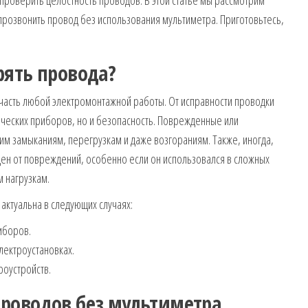
прозвонить провод без использования мультиметра. Приготовьтесь,
рять провода?
асть любой электромонтажной работы. От исправности проводки
рических приборов, но и безопасность. Поврежденные или
им замыканиям, перегрузкам и даже возгораниям. Также, иногда,
ен от повреждений, особенно если он использовался в сложных
 нагрузкам.
ктуальна в следующих случаях:
иборов.
лектроустановках.
роустройств.
роводов без мультиметра