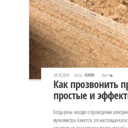
18.10.2024
Автор:
ADMIN
Откл
Как прозвонить п
простые и эффек
Когда речь заходит о проведении электрич
мультиметра. Кажется, это настоящая ката
отчаиваться: существуют и другие способы