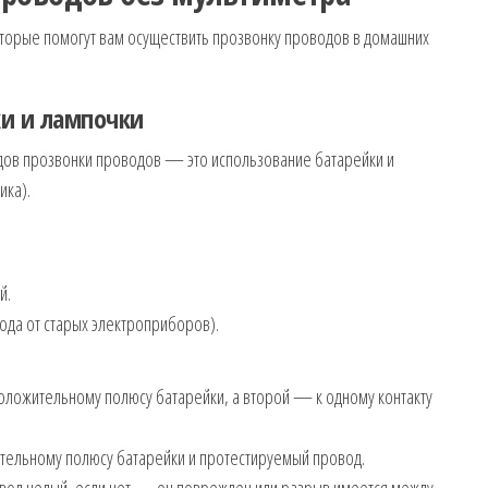
торые помогут вам осуществить прозвонку проводов в домашних
ки и лампочки
одов прозвонки проводов — это использование батарейки и
ика).
й.
да от старых электроприборов).
оложительному полюсу батарейки, а второй — к одному контакту
тельному полюсу батарейки и протестируемый провод.
ровод целый, если нет — он поврежден или разрыв имеется между