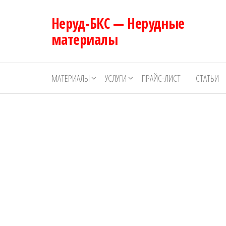
Перейти
Неруд-БКС — Нерудные
к
содержимому
материалы
МАТЕРИАЛЫ
УСЛУГИ
ПРАЙС-ЛИСТ
СТАТЬИ