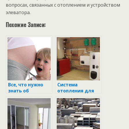
вопросах, связанных с отоплением и устройством
элеватора.
Похожие Записи:
Все, что нужно
Система
знать об
отопления для
однотрубной
загородного
системе
дома
отопления с
принудительной
циркуляцией в
частном доме