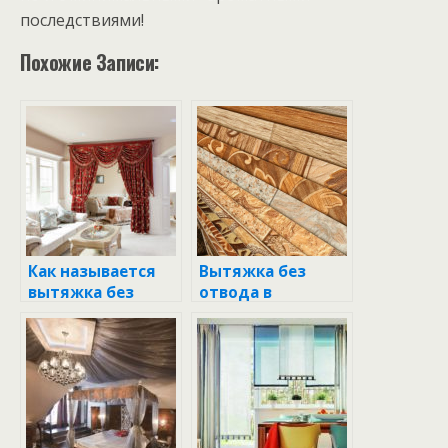
последствиями!
Похожие Записи:
Как называется
Вытяжка без
вытяжка без
отвода в
отвода в
вентиляцию: как
вентиляцию
обеспечить
свежесть воздуха
в вашем доме