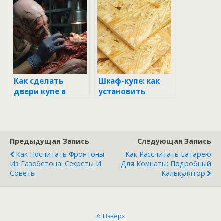
руководство для
пошаговое
каждого
руководство
Как сделать
Шкаф-купе: как
двери купе в
установить
гардеробную
двери на роликах
своими руками
пошагово
Предыдущая Запись
Следующая Запись
Как Посчитать Фронтоны
Как Рассчитать Батарею
Из Газобетона: Секреты И
Для Комнаты: Подробный
Советы
Калькулятор
Наверх