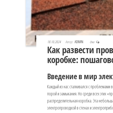
18.10.2024
Автор:
ADMIN
Откл
Как развести про
коробке: пошагов
Введение в мир элек
Каждый из нас сталкивался с проблемами 
порой и замыкания. Но среди всех этих «п
распределительная коробка. Эта небольш
электропроводкой в стенах и электроприбо