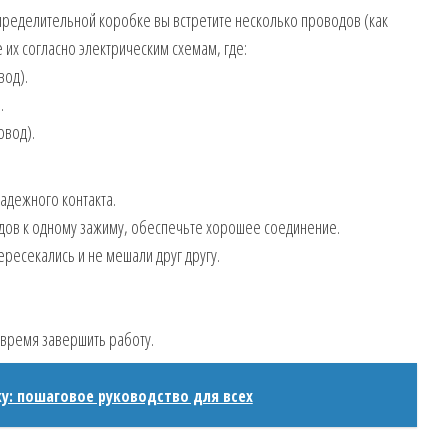
спределительной коробке вы встретите несколько проводов (как
 их согласно электрическим схемам, где:
вод).
.
овод).
адежного контакта.
дов к одному зажиму, обеспечьте хорошее соединение.
ересекались и не мешали друг другу.
время завершить работу.
ку: пошаговое руководство для всех