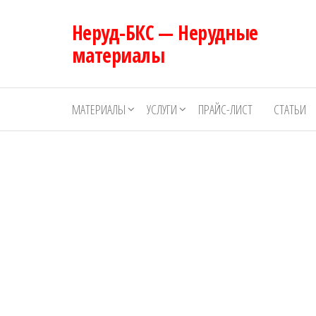
Перейти
Неруд-БКС — Нерудные
к
содержимому
материалы
МАТЕРИАЛЫ
УСЛУГИ
ПРАЙС-ЛИСТ
СТАТЬИ