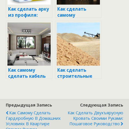
Как сделать арку
Как сделать
из профиля:
самому
полное
столешницу из
руководство для
искусственного
начинающих
камня: полный
гид
Как самому
Как сделать
сделать кабель
строительные
для интернета:
леса самому:
обжимаем
подробное
коннектор
руководство
Предыдущая Запись
Следующая Запись
Как Самому Сделать
Как Сделать Двухъярусную
Гардеробную В Домашних
Кровать Своими Руками:
Условиях В Квартире
Пошаговое Руководство