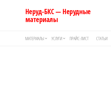
Перейти
Неруд-БКС — Нерудные
к
содержимому
материалы
МАТЕРИАЛЫ
УСЛУГИ
ПРАЙС-ЛИСТ
СТАТЬИ