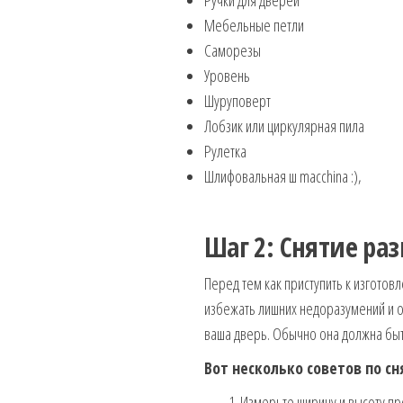
Мебельные петли
Саморезы
Уровень
Шуруповерт
Лобзик или циркулярная пила
Рулетка
Шлифовальная ш macchina :),
Шаг 2: Снятие ра
Перед тем как приступить к изгото
избежать лишних недоразумений и ош
ваша дверь. Обычно она должна быт
Вот несколько советов по с
Измерьте ширину и высоту пр