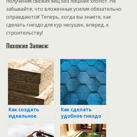
получения свежих яиц без лишних хлопот. Не
забывайте, что вложенные усилия обязательно
оправдаются! Теперь, когда вы знаете, как
сделать гнездо для кур несушек, вперед, к
строительству!
Похожие Записи:
Как создать
Как сделать
идеальное
удобное гнездо
гнездо для кур
для кур несушек с
несушек с
яйцесборником
яйцесборником
своими руками