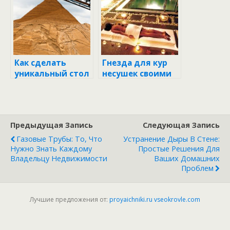
своими руками
Как сделать
Гнезда для кур
уникальный стол
несушек своими
для беседки
руками: Создаем
своими руками:
уютный уголок
пошаговая
для ваших
инструкция и
пернатых
Предыдущая Запись
Следующая Запись
советы
Газовые Трубы: То, Что
Устранение Дыры В Стене:
Нужно Знать Каждому
Простые Решения Для
Владельцу Недвижимости
Ваших Домашних
Проблем
Лучшие предложения от:
proyaichniki.ru
vseokrovle.com