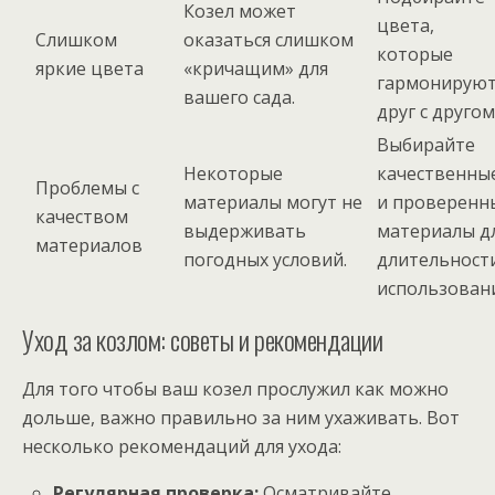
Козел может
цвета,
Слишком
оказаться слишком
которые
яркие цвета
«кричащим» для
гармонирую
вашего сада.
друг с другом
Выбирайте
Некоторые
качественны
Проблемы с
материалы могут не
и проверенн
качеством
выдерживать
материалы д
материалов
погодных условий.
длительност
использовани
Уход за козлом: советы и рекомендации
Для того чтобы ваш козел прослужил как можно
дольше, важно правильно за ним ухаживать. Вот
несколько рекомендаций для ухода:
Регулярная проверка:
Осматривайте