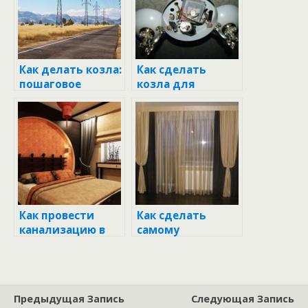
Как делать козла:
Как сделать
пошаговое
козла для
руководство для
ремонта:
начинающих
практическое
руководство для
каждого умельца
Как провести
Как сделать
канализацию в
самому
частном доме:
столешницу из
полный гид для
искусственного
начинающих
камня: полный
гид
Предыдущая Запись
Следующая Запись