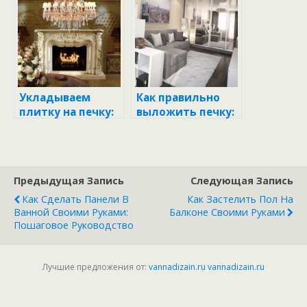
руководство для
руководство для
домашнего
каждого умельца
мастера
Укладываем
Как правильно
плитку на печку:
выложить печку:
пошаговое
советы и
руководство для
пошаговое
начинающих
руководство
Предыдущая Запись
Следующая Запись
Как Сделать Панели В
Как Застелить Пол На
Ванной Своими Руками:
Балконе Своими Руками
Пошаговое Руководство
Лучшие предложения от:
vannadizain.ru
vannadizain.ru