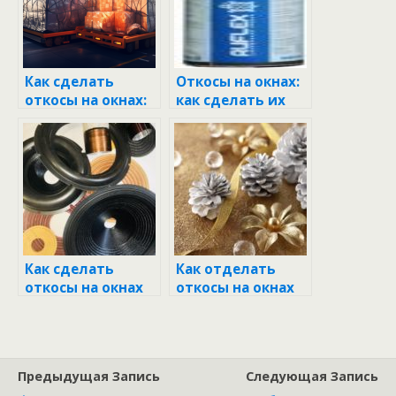
Как сделать
Откосы на окнах:
откосы на окнах:
как сделать их
пошаговое
правильно и
руководство
красиво
Как сделать
Как отделать
откосы на окнах
откосы на окнах
из гипсокартона:
внутри квартиры
пошаговое
своими руками
руководство
пластиком
Предыдущая Запись
Следующая Запись