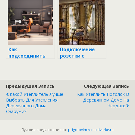
руководство для
инструкция для
начинающих
начинающих (50
фото)
Как
Подключение
подсоединить
розетки с
звонок:
заземлением:
пошаговая
пошаговая
инструкция для
инструкция для
начинающих
начинающих
Предыдущая Запись
Следующая Запись
Какой Утеплитель Лучше
Как Утеплить Потолок В
Выбрать Для Утепления
Деревянном Доме На
Деревянного Дома
Чердаке
Снаружи?
Лучшие предложения от:
prigotovim-v-multivarke.ru