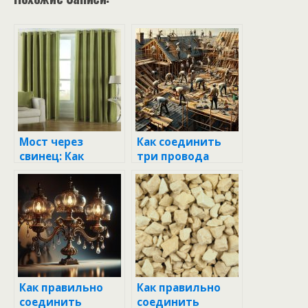
Мост через
Как соединить
свинец: Как
три провода
соединить
между собой:
алюминиевый и
практическое
медный провода
руководство для
без проблем
новичков
Как правильно
Как правильно
соединить
соединить