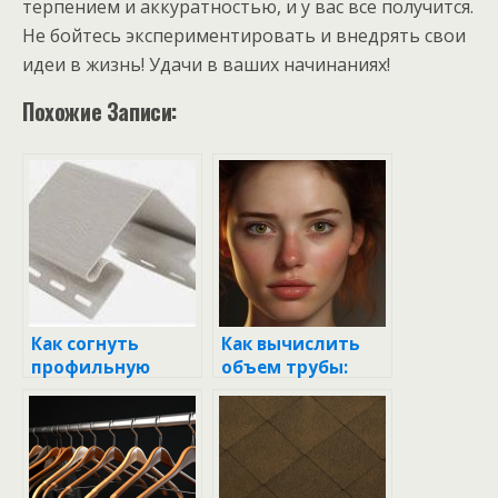
терпением и аккуратностью, и у вас все получится.
Не бойтесь экспериментировать и внедрять свои
идеи в жизнь! Удачи в ваших начинаниях!
Похожие Записи:
Как согнуть
Как вычислить
профильную
объем трубы:
трубу: секреты и
Простые правила
хитрости для
и практические
идеального
советы
изгиба