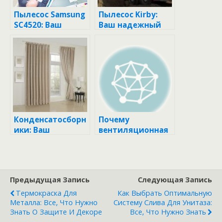
Пылесос Samsung
Пылесос Kirby:
SC4520: Ваш
Ваш надежный
Незаменимый
партнёр в борьбе
Помощник в
с пылью и
Уборке
грязью!
Конденсатосборн
Почему
ики: Ваш
вентиляционная
надежный
решетка с
помощник в
обратным
борьбе с
клапаном — ваш
избыточной
надежный
Предыдущая Запись
Следующая Запись
влагой
помощник в
создании
Термокраска Для
Как Выбрать Оптимальную
Металла: Все, Что Нужно
комфорта
Систему Слива Для Унитаза:
Знать О Защите И Декоре
Все, Что Нужно Знать