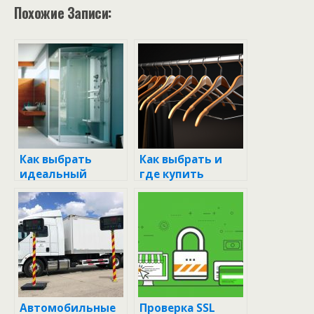
Похожие Записи:
Как выбрать
Как выбрать и
идеальный
где купить
прибор для
вешалки: советы
измерения
профессионалов
влажности
воздуха в вашем
доме?
Автомобильные
Проверка SSL