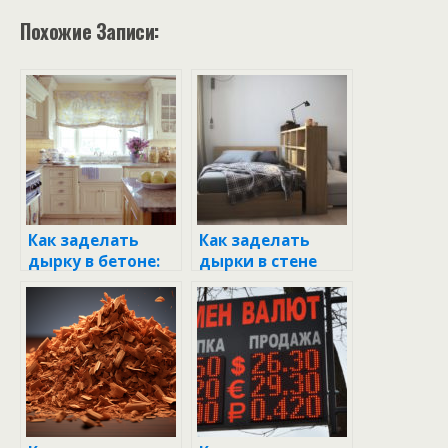
Похожие Записи:
Как заделать
Как заделать
дырку в бетоне:
дырки в стене
простое
шпаклевкой:
руководство для
пошаговое
каждого
руководство