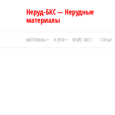
Перейти
Неруд-БКС — Нерудные
к
содержимому
материалы
МАТЕРИАЛЫ
УСЛУГИ
ПРАЙС-ЛИСТ
СТАТЬИ