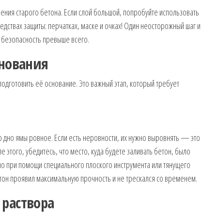
ения старого бетона. Если слой большой, попробуйте использовать
едствах защиты: перчатках, маске и очках! Один неосторожный шаг и
о безопасность превыше всего.
снования
одготовить её основание. Это важный этап, который требует
о дно ямы ровное. Если есть неровности, их нужно выровнять — это
 этого, убедитесь, что место, куда будете заливать бетон, было
но при помощи специального плоского инструмента или тянущего
етон проявил максимальную прочность и не трескался со временем.
 раствора