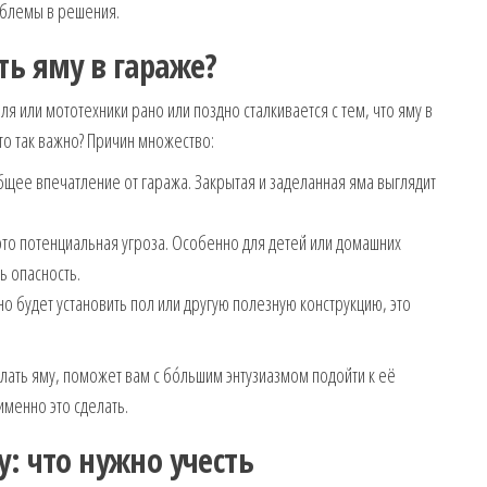
блемы в решения.
ть яму в гараже?
 или мототехники рано или поздно сталкивается с тем, что яму в
то так важно? Причин множество:
щее впечатление от гаража. Закрытая и заделанная яма выглядит
о потенциальная угроза. Особенно для детей или домашних
ь опасность.
о будет установить пол или другую полезную конструкцию, это
лать яму, поможет вам с бóльшим энтузиазмом подойти к её
именно это сделать.
: что нужно учесть