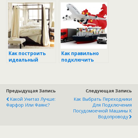
водяной счетчик:
веранду на даче
Почему это важно
своими руками:
и как выбрать?
подробное
руководство
Как построить
Как правильно
идеальный
подключить
дачный туалет
счетчик
из дерева своими
электроэнергии:
руками:
пошаговое
подробное
руководство
Предыдущая Запись
Следующая Запись
руководство
Какой Унитаз Лучше:
Как Выбрать Переходники
Фарфор Или Фаянс?
Для Подключения
Посудомоечной Машины К
Водопроводу