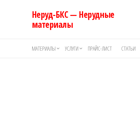
Перейти
Неруд-БКС — Нерудные
к
содержимому
материалы
МАТЕРИАЛЫ
УСЛУГИ
ПРАЙС-ЛИСТ
СТАТЬИ