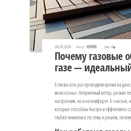
04.09.2024
Автор:
ADMIN
Откл
Почему газовые о
газе — идеальны
Если вы хоть раз проводили время на даче,
межсезонье. Неприятный ветер, резкие пе
настроении, но и на комфорте. К счастью,
которые способны быстро и эффективно со
глубже вникнем в эту тему и узнаем, поче