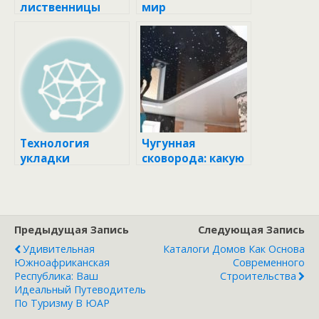
лиственницы
мир
дифференциальн
ых автоматов: как
подключить и
использовать
Технология
Чугунная
укладки
сковорода: какую
массивной доски
выбрать и как
этапы
ухаживать?
Предыдущая Запись
Следующая Запись
Удивительная
Каталоги Домов Как Основа
Южноафриканская
Современного
Республика: Ваш
Строительства
Идеальный Путеводитель
По Туризму В ЮАР