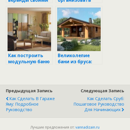
веранды своими
организовать
руками: от идеи
канализацию для
до реализации
бани: от
планирования до
реализации
Как построить
Великолепие
модульную баню
бани из бруса:
своими руками:
плюсы и
от идеи до
преимущества
реализации
Предыдущая Запись
Следующая Запись
Как Сделать В Гараже
Как Сделать Сруб:
Яму: Подробное
Пошаговое Руководство
Руководство
Для Начинающих
Лучшие предложения от:
vannadizain.ru