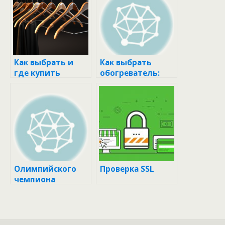
Как выбрать и
Как выбрать
где купить
обогреватель:
вешалки: советы
типы, какой
профессионалов
лучше, плюсы и
минусы
Олимпийского
Проверка SSL
чемпиона
задержали в
Новосибирске по
делу о
мошенничестве ::