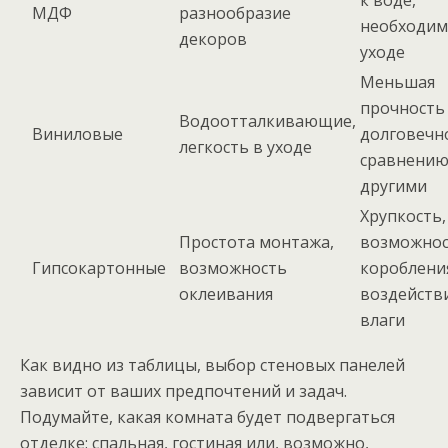
к воде,
МДФ
разнообразие
необходим
декоров
уходе
Меньшая
прочность
Водоотталкивающие,
Виниловые
долговечн
легкость в уходе
сравнению
другими
Хрупкость,
Простота монтажа,
возможно
Гипсокартонные
возможность
короблени
оклеивания
воздейств
влаги
Как видно из таблицы, выбор стеновых панелей
зависит от ваших предпочтений и задач.
Подумайте, какая комната будет подвергаться
отделке: спальная, гостиная или, возможно,