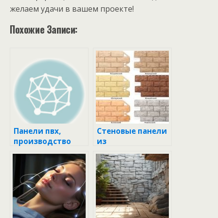
желаем удачи в вашем проекте!
Похожие Записи:
Панели пвх,
Стеновые панели
производство
из
панелей пвх,
металлосайдинг
стеновые панели
а
пвх