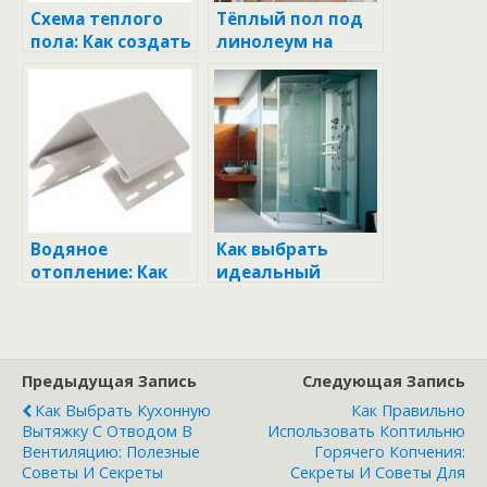
Схема теплого
Тёплый пол под
пола: Как создать
линолеум на
комфорт и уют в
деревянном
вашем доме
основании: уют и
комфорт в вашем
доме
Водяное
Как выбрать
отопление: Как
идеальный
создать уют и
прибор для
комфорт в вашем
измерения
доме
влажности
воздуха в вашем
Предыдущая Запись
Следующая Запись
доме?
Как Выбрать Кухонную
Как Правильно
Вытяжку С Отводом В
Использовать Коптильню
Вентиляцию: Полезные
Горячего Копчения:
Советы И Секреты
Секреты И Советы Для