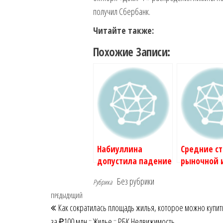
получил Сбербанк.
Читайте также:
Похожие Записи:
Набиуллина
Средние ст
допустила падение
рыночной 
доли льготной
за год выр
Без рубрики
Рубрика
ипотеки до 20–30%
1,6 раза :: 
Навигация
Предыдущая
ПРЕДЫДУЩИЙ
:: Деньги :: РБК
РБК Недви
Как сократилась площадь жилья, которое можно купит
Недвижимость
по
запись
за ₽100 млн :: Жилье :: РБК Недвижимость