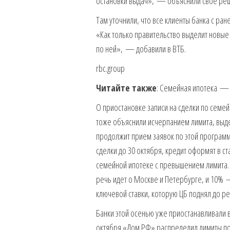
остановки выдач», — объяснили свое реш
Там уточнили, что все клиенты банка с ра
«Как только правительство выделит новые
по ней», — добавили в ВТБ.
rbc.group
Читайте также
: Семейная ипотека — 
О приостановке записи на сделки по семе
тоже объяснили исчерпанием лимита, выде
продолжит прием заявок по этой программ
сделки до 30 октября, кредит оформят в 
семейной ипотеке с превышением лимита. 
речь идет о Москве и Петербурге, и 10% —
ключевой ставки, которую ЦБ поднял до р
Банки этой осенью уже приостанавливали 
октября «Дом.РФ» распределил лимиты по с