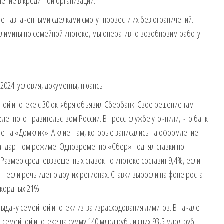
ение в кредитной организации.
нее назначенными сделками смогут провести их без ограничений.
 лимиты по семейной ипотеке, мы оперативно возобновим работу
2024: условия, документы, нюансы
йной ипотеке с 30 октября объявил Сбербанк. Свое решение там
ленного правительством России. В пресс-службе уточнили, что банк
е на «Домклик». А клиентам, которые записались на оформление
стандартном режиме. Одновременно «Сбер» поднял ставки по
Размер средневзвешенных ставок по ипотеке составит 9,4%, если
 если речь идет о других регионах. Ставки выросли на фоне роста
екордных 21%.
выдачу семейной ипотеки из-за израсходования лимитов. В начале
емейной ипотеке на сумму 140 млрд руб., из них 93,5 млрд руб.