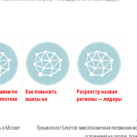
авки по
Как повысить
Росреестр назвал
ипотеке
шансы на
регионы — лидеры
осли в
одобрение
по выдаче
Деньги ::
ипотеки.
дальневосточной
жимость
Рекомендации
ипотеки :: Деньги ::
ь в Москве
Пульмонолог Бекетов: микоплазменная пневмония мо
экспертов и банков
РБК Недвижимость
:: Деньги :: РБК
осложнения на сердце, почк