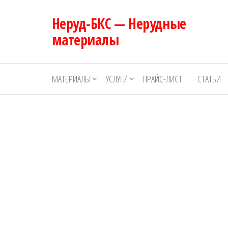
Перейти
Неруд-БКС — Нерудные
к
содержимому
материалы
МАТЕРИАЛЫ
УСЛУГИ
ПРАЙС-ЛИСТ
СТАТЬИ