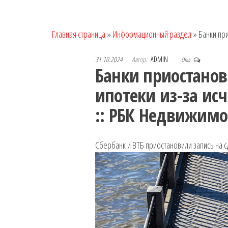
Главная страница
»
Информационный раздел
»
Банки при
31.10.2024
Автор:
ADMIN
Откл
Банки приостано
ипотеки из-за ис
:: РБК Недвижимо
Сбербанк и ВТБ приостановили запись на 