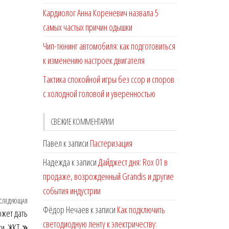
Кардиолог Анна Кореневич назвала 5
самых частых причин одышки
Чип-тюнинг автомобиля: как подготовиться
к изменению настроек двигателя
Тактика спокойной игры без ссор и споров
с холодной головой и уверенностью
СВЕЖИЕ КОММЕНТАРИИ
Павел
к записи
Пастеризация
Надежда
к записи
Дайджест дня: Rox 01 в
продаже, возрожденный Grandis и другие
события индустрии
СЛЕДУЮЩАЯ
Следующая
Фёдор Нечаев
к записи
Как подключить
жет дать
запись
светодиодную ленту к электричеству:
и, ЖКТ