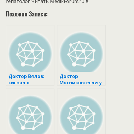
гепатолог
Читать MedikForum.ru в
Похожие Записи:
Доктор Вялов:
Доктор
сигнал о
Мясников: если у
насыщении
вас долго
доходит до
заживают раны и
мозга за 20 минут
ссадины,
проверьтесь на
сахарный диабет