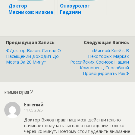
Доктор
Онкоуролог
Мясников: низкие
Гадзиян
дозы аспирина
предупредил,
могут вызвать
что газировка
язву желудка в
опасна для мозга
течение 7 дней
из-за популярной
Предыдущая Запись
Следующая Запись
пищевой добавки
Доктор Вялов: Сигнал О
«Мясной Клей»: В
Насыщении Доходит До
Некоторых Марках
Мозга За 20 Минут
Российских Сосисок Нашли
Компонент, Способный
Провоцировать Рак
комментария 2
Евгений
11.05.2025
Доктор Вялов прав: наш мозг действительно
начинает получать сигнал о насыщении только
через 20 минут. Поэтому стоит уделить внимание