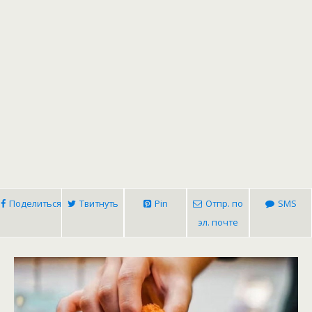
Поделиться
Твитнуть
Pin
Отпр. по
SMS
эл. почте