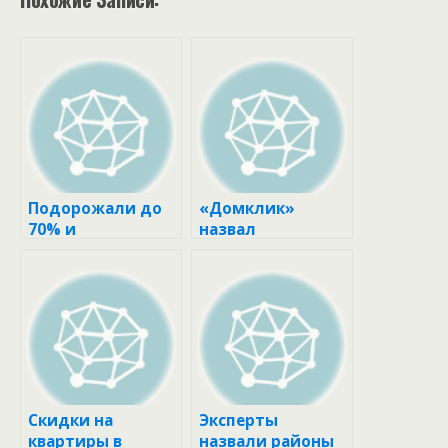
Подорожали до
«Домклик»
70% и
назвал
обмельчали: как
стоимость самых
изменились
дешевых квартир
квартиры-студии
Москвы в марте
за 3 года :: Жилье
2023 года :: Жилье
:: РБК
:: РБК
Недвижимость
Недвижимость
Скидки на
Эксперты
квартиры в
назвали районы