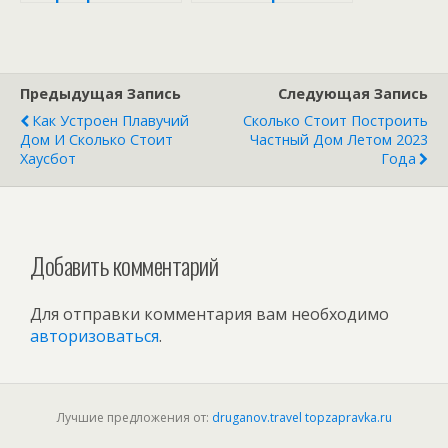
Москве в 2022
Москвы, где
году достигли
быстрее всего
рекорда за 5 лет ::
сдается жилье в
Жилье :: РБК
аренду :: Жилье ::
Предыдущая Запись
Следующая Запись
Недвижимость
РБК
Недвижимость
Как Устроен Плавучий
Сколько Стоит Построить
Дом И Сколько Стоит
Частный Дом Летом 2023
Хаусбот
Года
Добавить комментарий
Для отправки комментария вам необходимо
авторизоваться
.
Лучшие предложения от:
druganov.travel
topzapravka.ru