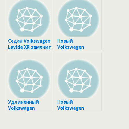
Седан Volkswagen
Новый
Lavida XR заменит
Volkswagen
сразу две модели
Sagitar показал,
какой будет Jetta
Удлиненный
Новый
Volkswagen
Volkswagen
Tiguan L Pro и
Tiguan
седан Magotan
дебютировал в
рассекречены в
камуфляже