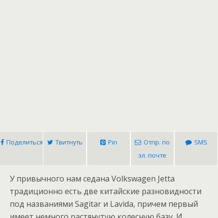
Поделиться
Твитнуть
Pin
Отпр. по
SMS
эл. почте
У привычного нам седана Volkswagen Jetta
традиционно есть две китайские разновидности
под названиями Sagitar и Lavida, причем первый
имеет немного растянутую колесную базу. И