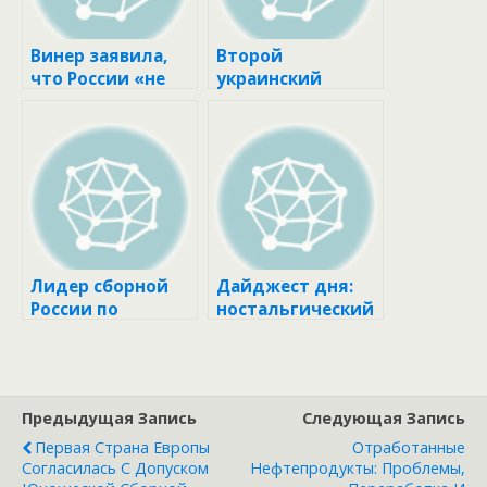
Винер заявила,
Второй
что России «не
украинский
нужны никакие
борец отказался
Олимпийские
от фото на
игры» :: Другие ::
пьедестале ЧМ с
РБК Спорт
россиянином ::
Другие :: РБК
Спорт
Лидер сборной
Дайджест дня:
России по
ностальгический
плаванию
Jimny, выставка
сменила
1913 года и
спортивное
другие события
гражданство ::
индустрии
Предыдущая Запись
Следующая Запись
Другие :: РБК
Спорт
Первая Страна Европы
Отработанные
Согласилась С Допуском
Нефтепродукты: Проблемы,