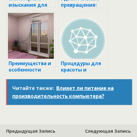
изыскания для
превращения:
строительства в
что делают из
Москве –
металла 100 к 1
единственный
способ сохранить
баланс
экосистемы
Преимущества и
Процедуры для
особенности
красоты и
балконных
здоровья
пластиковых
Читайте также:
Влияет ли питание на
дверей: выбор
надежности и
производительность компьютера?
функциональнос
ти
Предыдущая Запись
Следующая Запись