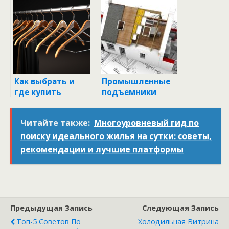
он совершает за
секунду
Как выбрать и
Промышленные
где купить
подъемники
вешалки: советы
(лифты)
профессионалов
Читайте также:
Многоуровневый гид по
поиску идеального жилья на сутки: советы,
рекомендации и лучшие платформы
Предыдущая Запись
Следующая Запись
Топ-5 Советов По
Холодильная Витрина