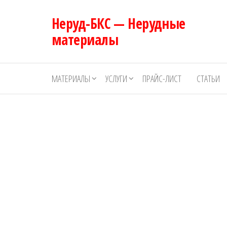
Перейти
Неруд-БКС — Нерудные
к
содержимому
материалы
МАТЕРИАЛЫ
УСЛУГИ
ПРАЙС-ЛИСТ
СТАТЬИ