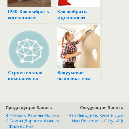
IP30: Как выбрать
Как выбрать
идеальный
идеальный
индикатор
размер газоблока
защиты для
для вашего
вашего
строительного
строительного
проекта
проекта
Строительная
Вакуумные
компания на
выключатели:
улице
Как они работают
Ломоносова
и как выбрать
пыталась
идеальный
перегородить
вариант для
Предыдущая Запись
Следующая Запись
пешеходный
вашего проекта
переход
Названы Районы Москвы
Что Выгоднее, Купить Дом
С Самым Дорогим Жильем
Или Построить С Нуля?
:: Жилье :: РБК