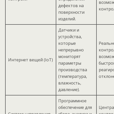
возмож
дефектов на
контро
поверхности
изделий.
Датчики и
устройства,
которые
Реальн
непрерывно
контро
мониторят
возмож
Интернет вещей (IoT)
параметры
быстро
производства
реагир
(температура,
отклон
влажность,
давление).
Программное
обеспечение для
Центра
Системы управления
сбора, анализа и
контро