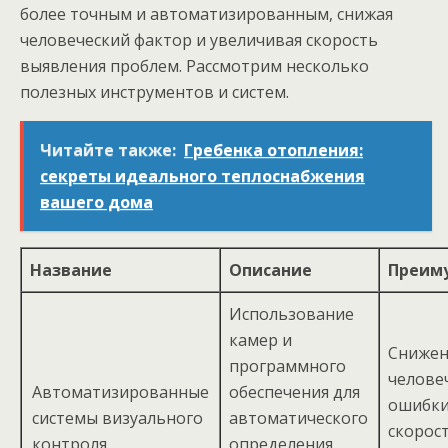
более точным и автоматизированным, снижая
человеческий фактор и увеличивая скорость
выявления проблем. Рассмотрим несколько
полезных инструментов и систем.
Читайте также:
Гребенка отопления:
секреты идеального теплоснабжения
вашего дома
Название
Описание
Преим
Использование
камер и
Снижен
программного
челове
Автоматизированные
обеспечения для
ошибки
системы визуального
автоматического
скорост
контроля
определения