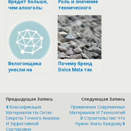
Вредит больше,
Роль и значение
чем алкоголь:
технического
диетолог
надзора в
Кабанов назвал
строительстве:
опасный продукт
гарантия
для печени,
безопасности и
который есть в
качества
каждом доме
проектов
Велогонщика
Почему бренд
унесли на
Dolce Mela так
носилках после
популярен:
аварии на этапе
секреты качества
«Джиро
и стиля
д’Италия» ::
Предыдущая Запись
Следующая Запись
Другие :: РБК
Спорт
Классификация
Применение Современных
Материалов На Ситах:
Материалов И Технологий
Секреты Точного Анализа
В Строительстве: Что
И Эффективной
Нужно Знать Каждому
Сортировки