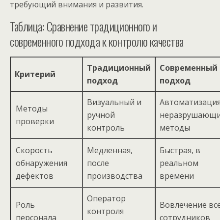
требующий внимания и развития.
Таблица: Сравнение традиционного и
современного подхода к контролю качества
Традиционный
Современный
Критерий
подход
подход
Визуальный и
Автоматизация
Методы
ручной
неразрушающ
проверки
контроль
методы
Скорость
Медленная,
Быстрая, в
обнаружения
после
реальном
дефектов
производства
времени
Оператор
Роль
Вовлечение вс
контроля
персонала
сотрудников