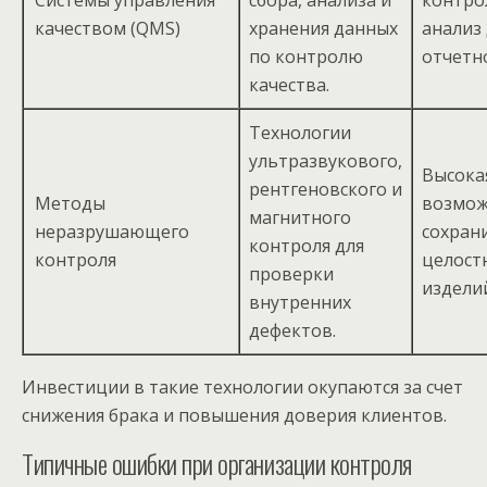
качеством (QMS)
хранения данных
анализ
по контролю
отчетн
качества.
Технологии
ультразвукового,
Высока
рентгеновского и
Методы
возмож
магнитного
неразрушающего
сохран
контроля для
контроля
целост
проверки
издели
внутренних
дефектов.
Инвестиции в такие технологии окупаются за счет
снижения брака и повышения доверия клиентов.
Типичные ошибки при организации контроля