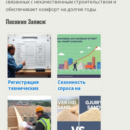
связанных с некачественным строительством и
обеспечивает комфорт на долгие годы.
Похожие Записи:
Регистрация
Сезонность
технических
спроса на
условий: Почему
нерудные
это важно и как
материалы:
это сделать
почему это важно
правильно
и как с этим
работать