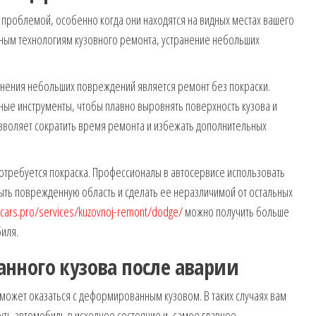
 проблемой, особенно когда они находятся на видных местах вашего
ным технологиям кузовного ремонта, устранение небольших
анения небольших повреждений является ремонт без покраски.
ые инструменты, чтобы плавно выровнять поверхность кузова и
озволяет сократить время ремонта и избежать дополнительных
отребуется покраска. Профессионалы в автосервисе использовать
ыть поврежденную область и сделать ее неразличимой от остальных
-cars.pro/services/kuzovnoj-remont/dodge/
можно получить больше
иля.
нного кузова после аварии
может оказаться с деформированным кузовом. В таких случаях вам
ть автомобиль в исходное состояние и, самое главное,