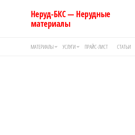
Перейти
Неруд-БКС — Нерудные
к
содержимому
материалы
МАТЕРИАЛЫ
УСЛУГИ
ПРАЙС-ЛИСТ
СТАТЬИ